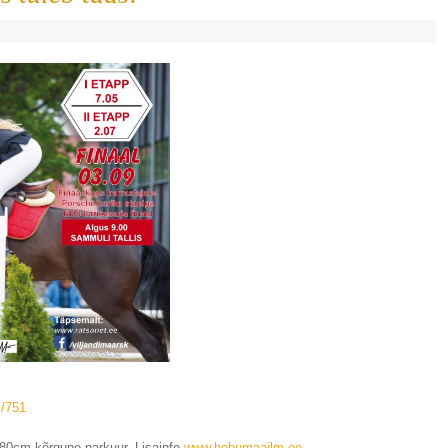
s/751
-80cm kõrgune parkuur. Lisainfo
www.hobumaailm.ee