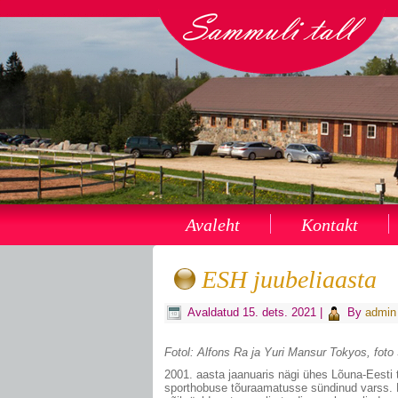
Avaleht
Kontakt
ESH juubeliaasta
Avaldatud
15. dets. 2021
|
By
admin
Fotol: Alfons Ra ja Yuri Mansur Tokyos, foto
2001. aasta jaanuaris nägi ühes Lõuna-Eesti t
sporthobuse tõuraamatusse sündinud varss. Ei