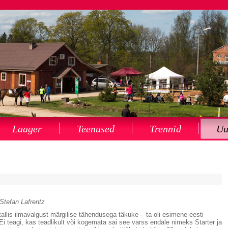
Laager
Teenused
Trennid
Uu
 Stefan Lafrentz
allis ilmavalgust märgilise tähendusega täkuke – ta oli esimene eesti
 teagi, kas teadlikult või kogemata sai see varss endale nimeks Starter ja