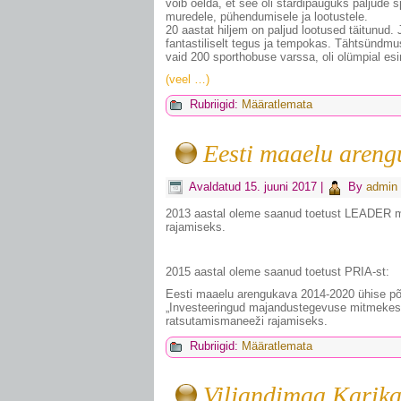
võib öelda, et see oli stardipauguks paljude 
muredele, pühendumisele ja lootustele.
20 aastat hiljem on paljud lootused täitunud.
fantastiliselt tegus ja tempokas. Tähtsündmu
vaid 200 sporthobuse varssa, oli olümpial e
(veel …)
Rubriigid:
Määratlemata
Eesti maaelu areng
Avaldatud
15. juuni 2017
|
By
admin
2013 aastal oleme saanud toetust LEADER me
rajamiseks.
2015 aastal oleme saanud toetust PRIA-st:
Eesti maaelu arengukava 2014-2020 ühise p
„Investeeringud majandustegevuse mitmekes
ratsutamismaneeži rajamiseks.
Rubriigid:
Määratlemata
Viljandimaa Karikas