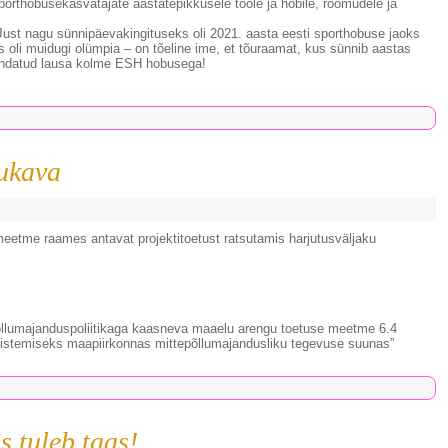
sporthobusekasvatajate aastatepikkusele tööle ja hobile, rõõmudele ja
 Just nagu sünnipäevakingituseks oli 2021. aasta eesti sporthobuse jaoks
s oli muidugi olümpia – on tõeline ime, et tõuraamat, kus sünnib aastas
sindatud lausa kolme ESH hobusega!
ukava
etme raames antavat projektitoetust ratsutamis harjutusväljaku
õllumajanduspoliitikaga kaasneva maaelu arengu toetuse meetme 6.4
istemiseks maapiirkonnas mittepõllumajandusliku tegevuse suunas”
 tuleb taas!