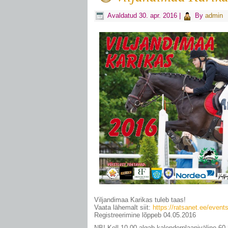
Avaldatud
30. apr. 2016
|
By
admin
Viljandimaa Karikas tuleb taas!
Vaata lähemalt siit:
https://ratsanet.ee/event
Registreerimine lõppeb 04.05.2016
NB! Kell 10.00 algab kalenderplaaniväline 60