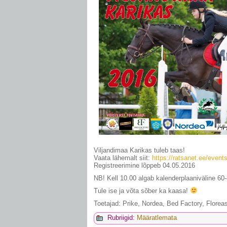
Viljandimaa Karikas tuleb taas!
Vaata lähemalt siit:
https://ratsanet.ee/event
Registreerimine lõppeb 04.05.2016
NB! Kell 10.00 algab kalenderplaaniväline 60
Tule ise ja võta sõber ka kaasa!
Toetajad: Prike, Nordea, Bed Factory, Floreas 
Rubriigid:
Määratlemata