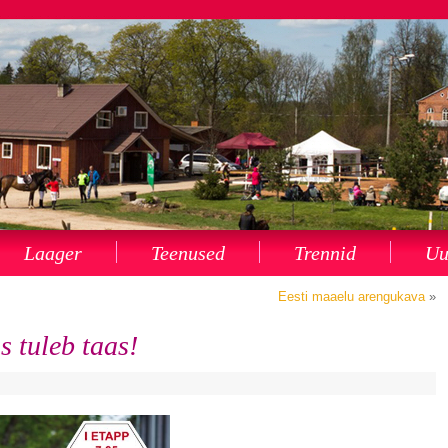
Laager
Teenused
Trennid
Uu
Eesti maaelu arengukava
»
 tuleb taas!