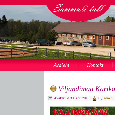
Avaleht
Kontakt
Viljandimaa Karikas
Avaldatud
30. apr. 2016
|
By
admin